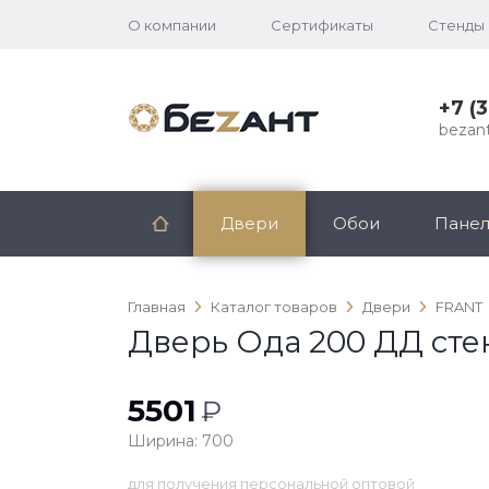
О компании
Сертификаты
Стенды
+7 (
bezan
Двери
Обои
Пане
Главная
Каталог товаров
Двери
FRANT
Дверь Ода 200 ДД ст
5501
₽
Ширина: 700
для получения персональной оптовой