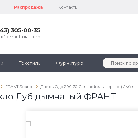
Распродажа
Контакты
343) 305-00-35
t@bezant-ural.com
ли
Текстиль
Фурнитура
FRANT Scandi
Дверь Ода 200 70 С (лакобель черное) Дуб 
екло Дуб дымчатый ФРАНТ