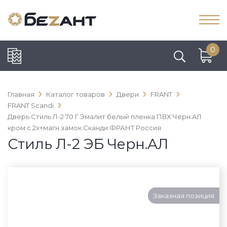
0
Главная
Каталог товаров
Двери
FRANT
FRANT Scandi
Дверь Стиль Л-2 70 Г Эмалит белый пленка ПВХ Черн.AЛ
кром.c 2х+магн.замок Сканди ФРАНТ Россия
Стиль Л-2 ЭБ Черн.AЛ
Заказная позиция