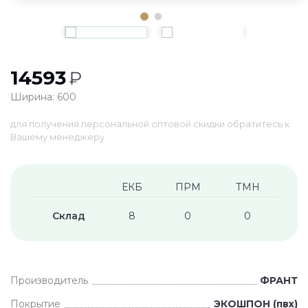
14593
₽
Ширина: 600
для получения персональной оптовой скидки обратитесь к
Вашему менеджеру
ЕКБ
ПРМ
ТМН
Склад
8
0
0
Производитель
ФРАНТ
Покрытие
ЭКОШПОН (пвх)