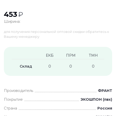
453
₽
Ширина:
для получения персональной оптовой скидки обратитесь к
Вашему менеджеру
ЕКБ
ПРМ
ТМН
Склад
0
0
0
Производитель
ФРАНТ
Покрытие
ЭКОШПОН (пвх)
Страна
Россия