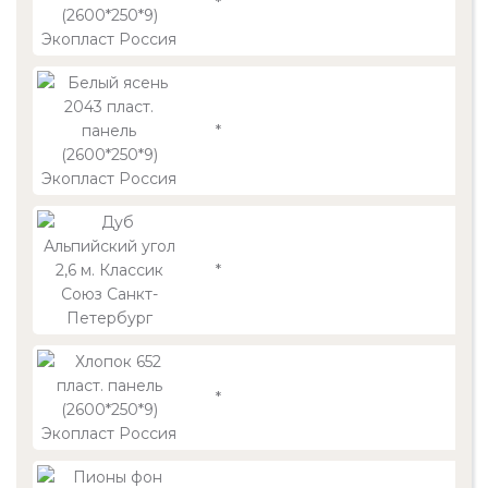
*
*
*
145
*