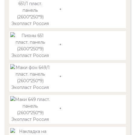
*
*
*
*