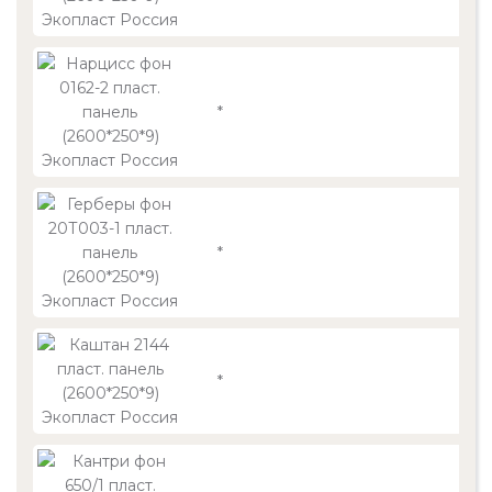
*
*
*