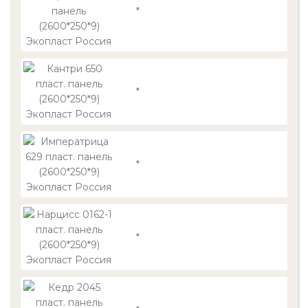
*
*
*
*