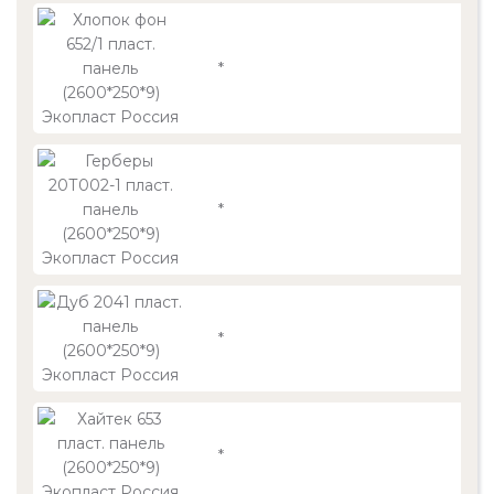
*
*
*
*