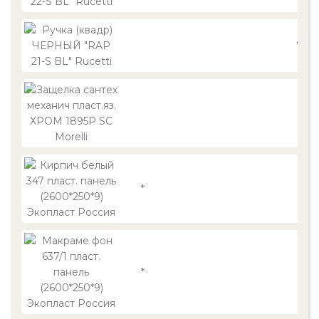
1 26
1 05
*
*