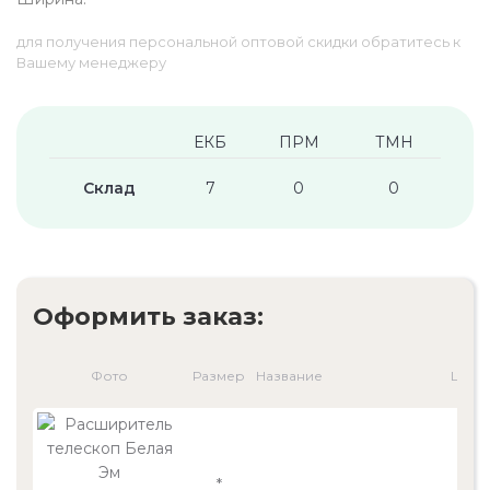
для получения персональной оптовой скидки обратитесь к
Вашему менеджеру
ЕКБ
ПРМ
ТМН
Склад
7
0
0
Оформить заказ:
Фото
Размер
Название
Цена,
*