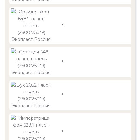
*
*
*
*