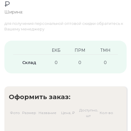
₽
Ширина:
для получения персональной оптовой скидки обратитесь к
Вашему менеджеру
ЕКБ
ПРМ
ТМН
Склад
0
0
0
Оформить заказ:
Доступно,
Фото
Размер
Название
Цена, ₽
Кол-во
шт