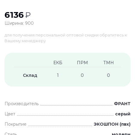
6136
₽
Ширина: 900
для получения персональной оптовой скидки обратитесь к
Вашему менеджеру
ЕКБ
ПРМ
ТМН
Склад
1
0
0
Производитель
ФРАНТ
Цвет
серый
Покрытие
ЭКОШПОН (пвх)
Стиль
модерн