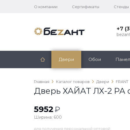
О компании
Сертификаты
Стенды
+7 (
bezan
Двери
Обои
Пане
Главная
Каталог товаров
Двери
FRANT
Дверь ХАЙАТ ЛХ-2 РА 
5952
₽
Ширина: 600
для получения персональной оптовой