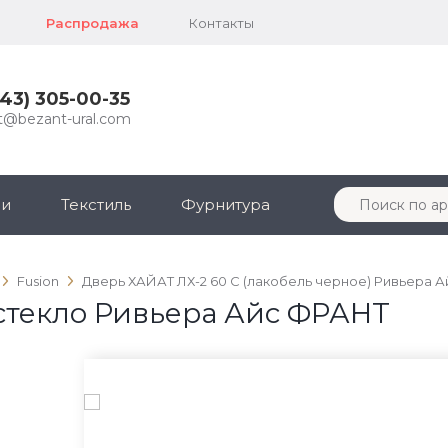
Распродажа
Контакты
343) 305-00-35
t@bezant-ural.com
ли
Текстиль
Фурнитура
Fusion
Дверь ХАЙАТ ЛХ-2 60 С (лакобель черное) Ривьера
стекло Ривьера Айс ФРАНТ