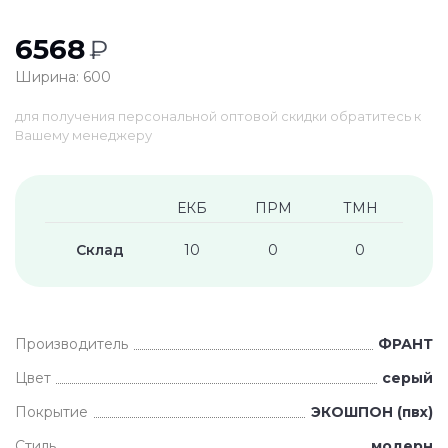
6568
₽
Ширина: 600
для получения персональной оптовой скидки обратитесь к
Вашему менеджеру
ЕКБ
ПРМ
ТМН
Склад
10
0
0
Производитель
ФРАНТ
Цвет
серый
Покрытие
ЭКОШПОН (пвх)
Стиль
модерн