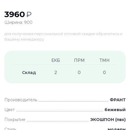
3960
₽
Ширина: 900
для получения персональной оптовой скидки обратитесь к
Вашему менеджеру
ЕКБ
ПРМ
ТМН
Склад
2
0
0
Производитель
ФРАНТ
Цвет
бежевый
Покрытие
ЭКОШПОН (пвх)
Стиль
модерн