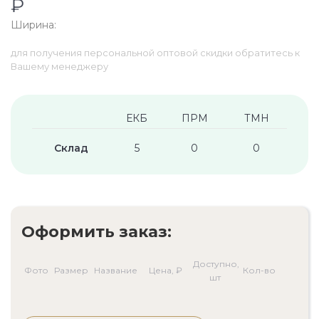
₽
Ширина:
для получения персональной оптовой скидки обратитесь к
Вашему менеджеру
ЕКБ
ПРМ
ТМН
Склад
5
0
0
Оформить заказ:
Доступно,
Фото
Размер
Название
Цена, ₽
Кол-во
шт