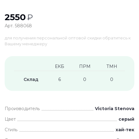
2550
₽
Арт. 588068
для получения персональной оптовой скидки обратитесь к
Вашему менеджеру
ЕКБ
ПРМ
ТМН
Склад
6
0
0
Производитель
Victoria Stenova
Цвет
серый
Стиль
хай-тек