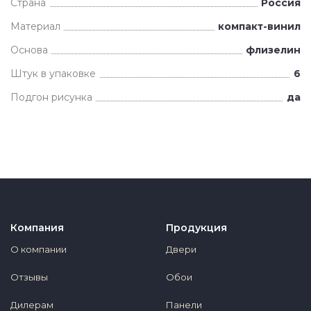
Страна
Россия
Материал
компакт-винил
Основа
флизелин
Штук в упаковке
6
Подгон рисунка
да
Компания
Продукция
О компании
Двери
Отзывы
Обои
Дилерам
Панели