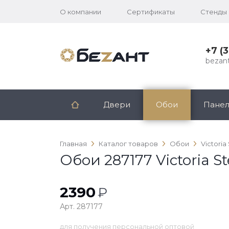
О компании
Сертификаты
Стенды
+7 (
bezan
Двери
Обои
Пане
Главная
Каталог товаров
Обои
Victoria
Обои 287177 Victoria S
2390
₽
Арт. 287177
для получения персональной оптовой