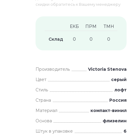
скидки обратитесь к Вашему менеджеру
ЕКБ
ПРМ
ТМН
Склад
0
0
0
Производитель
Victoria Stenova
Цвет
серый
Стиль
лофт
Страна
Россия
Материал
компакт-винил
Основа
флизелин
Штук в упаковке
6