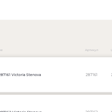
ие
Артикул
87161 Victoria Stenova
287161