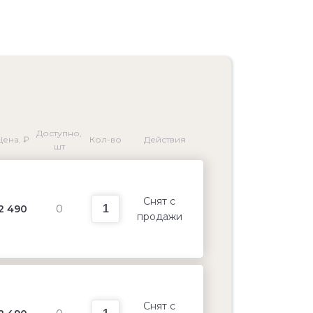
Доступно,
Цена, ₽
Кол-во
Действия
шт
Снят с
2 490
0
продажи
Снят с