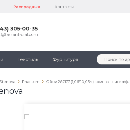
Распродажа
Контакты
343) 305-00-35
t@bezant-ural.com
ли
Текстиль
Фурнитура
 Stenova
Phantom
Обои 287177 (1,06*10,05м) компакт-винил/ф
tenova