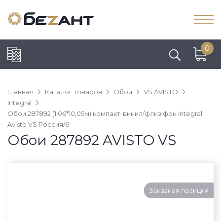
0
Главная
Каталог товаров
Обои
VS AVISTO
Integral
Обои 287892 (1,06*10,05м) компакт-винил/флиз фон Integral
Avisto VS Россия/6
Обои 287892 AVISTO VS
Заказная позиция