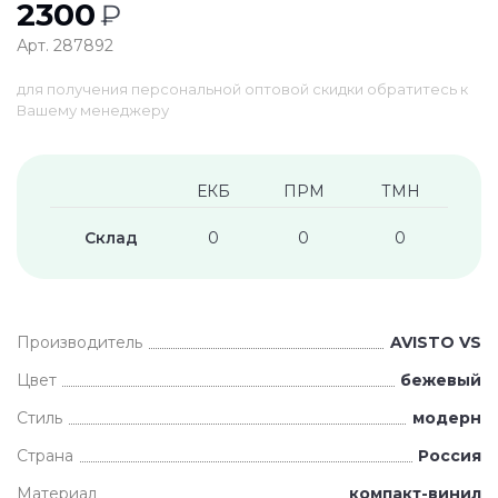
2300
₽
Арт. 287892
для получения персональной оптовой скидки обратитесь к
Вашему менеджеру
ЕКБ
ПРМ
ТМН
Склад
0
0
0
Производитель
AVISTO VS
Цвет
бежевый
Стиль
модерн
Страна
Россия
Материал
компакт-винил