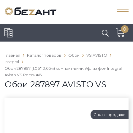
0
Главная
Каталог товаров
Обои
VS AVISTO
Integral
Обои 287897 (1,06*10,05м) компакт-винил/флиз фон Integral
Avisto VS Россия/6
Обои 287897 AVISTO VS
Снят с продажи