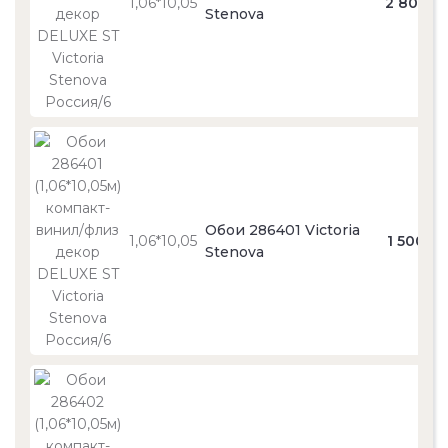
1,06*10,05
2 800
Stenova
Обои 286401 Victoria
1,06*10,05
1 500
Stenova