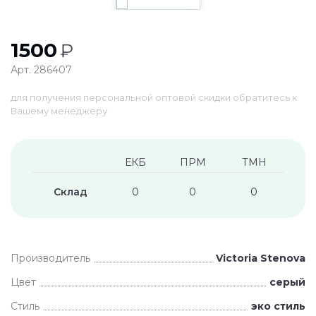
1500
₽
Арт. 286407
для получения персональной оптовой скидки обратитесь к
Вашему менеджеру
ЕКБ
ПРМ
ТМН
Склад
0
0
0
Производитель
Victoria Stenova
Цвет
серый
Стиль
эко стиль