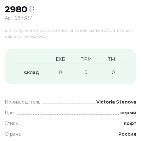
2980
₽
Арт. 287387
для получения персональной оптовой скидки обратитесь к
Вашему менеджеру
ЕКБ
ПРМ
ТМН
Склад
0
0
0
Производитель
Victoria Stenova
Цвет
серый
Стиль
лофт
Страна
Россия