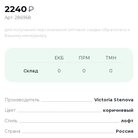
2240
₽
Арт. 286968
для получения персональной оптовой скидки обратитесь к
Вашему менеджеру
ЕКБ
ПРМ
ТМН
Склад
0
0
0
Производитель
Victoria Stenova
Цвет
коричневый
Стиль
лофт
Страна
Россия