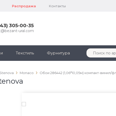
Распродажа
Контакты
343) 305-00-35
t@bezant-ural.com
ли
Текстиль
Фурнитура
 Stenova
Monaco
Обои 286442 (1,06*10,05м) компакт-винил/ф
tenova