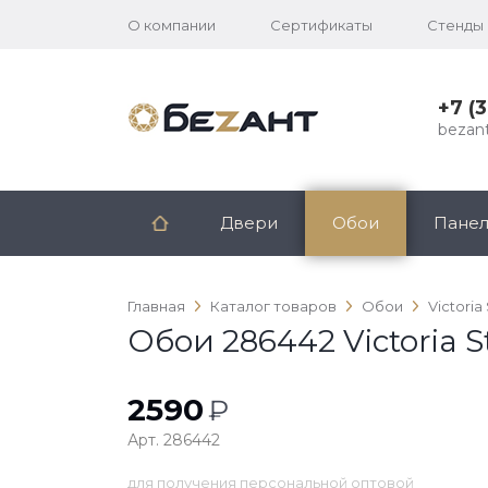
О компании
Сертификаты
Стенды
+7 (
bezan
Двери
Обои
Пане
Главная
Каталог товаров
Обои
Victoria
Обои 286442 Victoria S
2590
₽
Арт. 286442
для получения персональной оптовой