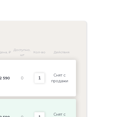
Доступно,
Цена, ₽
Кол-во
Действия
шт
Снят с
2 590
0
продажи
Снят с