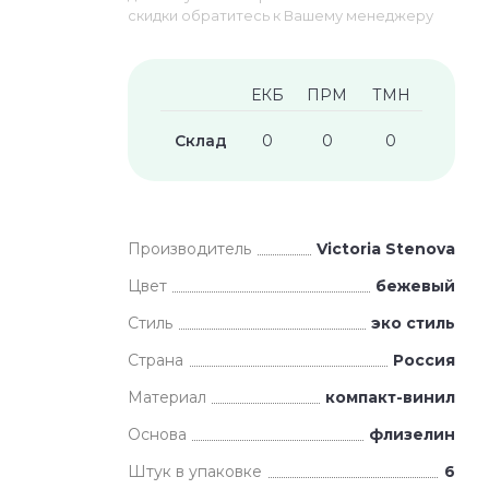
скидки обратитесь к Вашему менеджеру
ЕКБ
ПРМ
ТМН
Склад
0
0
0
Производитель
Victoria Stenova
Цвет
бежевый
Стиль
эко стиль
Страна
Россия
Материал
компакт-винил
Основа
флизелин
Штук в упаковке
6