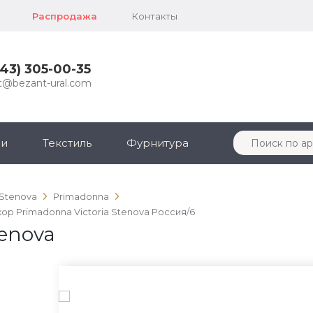
Распродажа
Контакты
343) 305-00-35
t@bezant-ural.com
ли
Текстиль
Фурнитура
 Stenova
Primadonna
кор Primadonna Victoria Stenova Россия/6
tenova