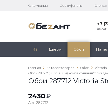
О компании
Сертификаты
Стенды
+7 (
bezan
Двери
Обои
Пане
Главная
Каталог товаров
Обои
Victoria
Обои 287712 (1,06*10,05м) компакт-винил/флиз де
Обои 287712 Victoria S
2430
₽
Арт. 287712