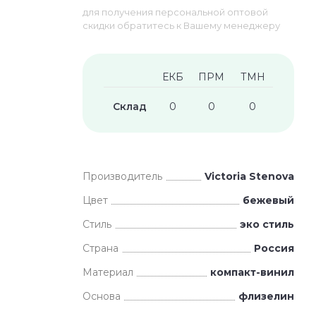
для получения персональной оптовой
скидки обратитесь к Вашему менеджеру
ЕКБ
ПРМ
ТМН
Склад
0
0
0
Производитель
Victoria Stenova
Цвет
бежевый
Стиль
эко стиль
Страна
Россия
Материал
компакт-винил
Основа
флизелин