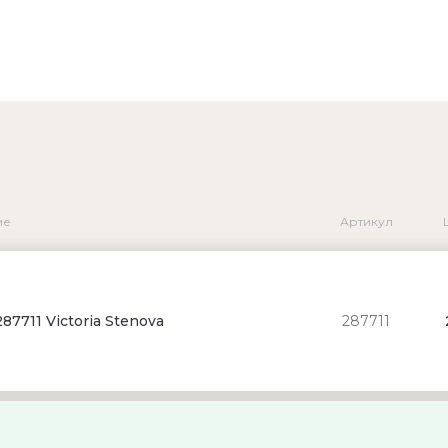
ие
Артикул
87711 Victoria Stenova
287711