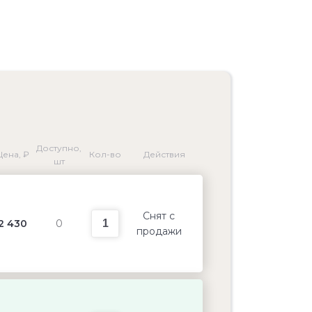
Доступно,
Цена, ₽
Кол-во
Действия
шт
Снят с
2 430
0
продажи