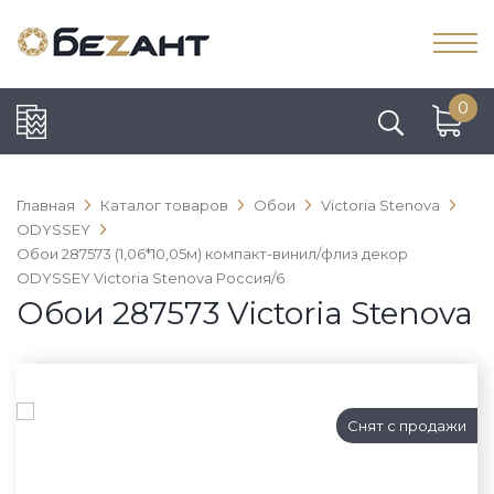
0
Главная
Каталог товаров
Обои
Victoria Stenova
ODYSSEY
Обои 287573 (1,06*10,05м) компакт-винил/флиз декор
ODYSSEY Victoria Stenova Россия/6
Обои 287573 Victoria Stenova
Снят с продажи