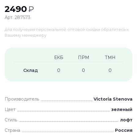
2490
₽
Арт. 287573
для получения персональной оптовой скидки обратитесь к
Вашему менеджеру
ЕКБ
ПРМ
ТМН
Склад
0
0
0
Производитель
Victoria Stenova
Цвет
зеленый
Стиль
лофт
Страна
Россия