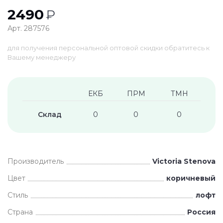
2490
₽
Арт. 287576
для получения персональной оптовой скидки обратитесь к
Вашему менеджеру
ЕКБ
ПРМ
ТМН
Склад
0
0
0
Производитель
Victoria Stenova
Цвет
коричневый
Стиль
лофт
Страна
Россия